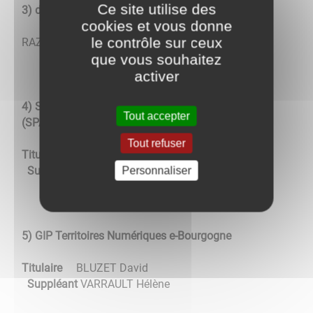
Ce site utilise des
3) délégué à la défense
cookies et vous donne
le contrôle sur ceux
RAZZANO Sophie
que vous souhaitez
activer
4) Service Public d’Assainissement Non Public
Tout accepter
(SPANC)
Tout refuser
Titulaire
CIAVALDINI Olivier
Personnaliser
Suppléant
VARRAULT Eric
5) GIP Territoires Numériques e-Bourgogne
Titulaire
BLUZET David
Suppléant
VARRAULT Hélène