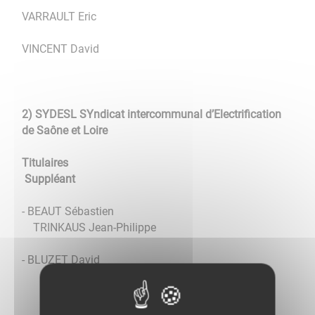
VARRAULT Eric
VINCENT David
2) SYDESL SYndicat intercommunal d’Electrification
de Saône et Loire
Titulaires
Suppléant
- BEAUT Sébastien
TRINKAUS Jean-Philippe
- BLUZET David